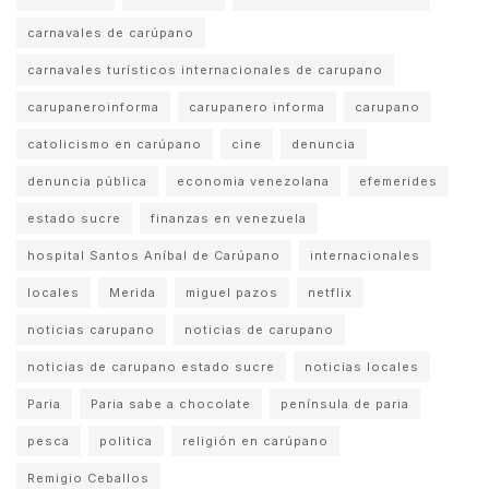
carnavales de carúpano
carnavales turísticos internacionales de carupano
carupaneroinforma
carupanero informa
carupano
catolicismo en carúpano
cine
denuncia
denuncia pública
economia venezolana
efemerides
estado sucre
finanzas en venezuela
hospital Santos Aníbal de Carúpano
internacionales
locales
Merida
miguel pazos
netflix
noticias carupano
noticias de carupano
noticias de carupano estado sucre
noticias locales
Paria
Paria sabe a chocolate
península de paria
pesca
politica
religión en carúpano
Remigio Ceballos