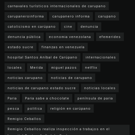
carnavales turísticos internacionales de carupano
carupaneroinforma
carupanero informa
carupano
catolicismo en carúpano
cine
denuncia
denuncia pública
economia venezolana
efemerides
estado sucre
finanzas en venezuela
hospital Santos Aníbal de Carúpano
internacionales
locales
Merida
miguel pazos
netflix
noticias carupano
noticias de carupano
noticias de carupano estado sucre
noticias locales
Paria
Paria sabe a chocolate
península de paria
pesca
politica
religión en carúpano
Remigio Ceballos
Remigio Ceballos realiza inspección a trabajos en el