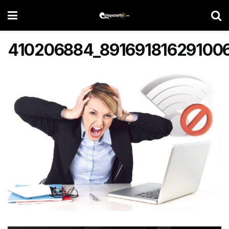
410206884_891691816291006