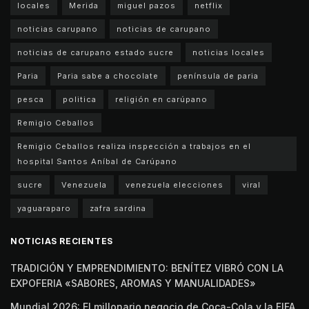
locales
Merida
miguel pazos
netflix
noticias carupano
noticias de carupano
noticias de carupano estado sucre
noticias locales
Paria
Paria sabe a chocolate
península de paria
pesca
politica
religión en carúpano
Remigio Ceballos
Remigio Ceballos realiza inspección a trabajos en el
hospital Santos Aníbal de Carúpano
sucre
Venezuela
venezuela elecciones
viral
yaguaraparo
zafra sardina
NOTICIAS RECIENTES
TRADICIÓN Y EMPRENDIMIENTO: BENÍTEZ VIBRÓ CON LA
EXPOFERIA «SABORES, AROMAS Y MANUALIDADES»
Mundial 2026: El millonario negocio de Coca-Cola y la FIFA