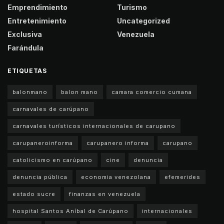
Emprendimiento
Turismo
Entretenimiento
Uncategorized
Exclusiva
Venezuela
Farándula
ETIQUETAS
balonmano
balon mano
camara comercio cumana
carnavales de carúpano
carnavales turísticos internacionales de carupano
carupaneroinforma
carupanero informa
carupano
catolicismo en carúpano
cine
denuncia
denuncia pública
economia venezolana
efemerides
estado sucre
finanzas en venezuela
hospital Santos Aníbal de Carúpano
internacionales