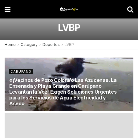
LVBP
Home
Category
Deportes
LVBP
CARÚPANO
«¡Vecinos de Pozo Colora’o Las Azucenas, La
Ensenada y Playa Grande en Carúpano
Levantan la Voz! Exigen Soluciones Urgentes
para los Servicios de Agua Electricidad y
Aseo»
3 DE NOVIEMBRE DE 2023