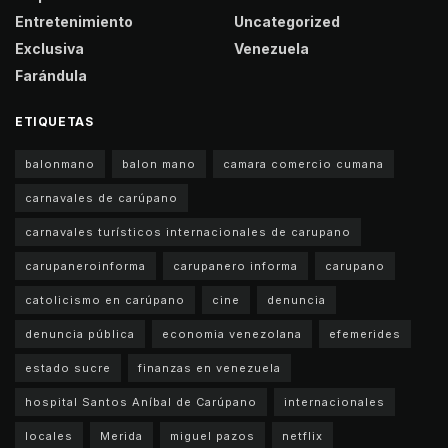
Entretenimiento
Uncategorized
Exclusiva
Venezuela
Farándula
ETIQUETAS
balonmano
balon mano
camara comercio cumana
carnavales de carúpano
carnavales turísticos internacionales de carupano
carupaneroinforma
carupanero informa
carupano
catolicismo en carúpano
cine
denuncia
denuncia pública
economia venezolana
efemerides
estado sucre
finanzas en venezuela
hospital Santos Aníbal de Carúpano
internacionales
locales
Merida
miguel pazos
netflix