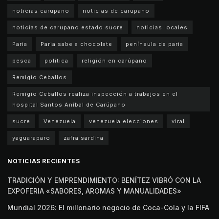
noticias carupano
noticias de carupano
noticias de carupano estado sucre
noticias locales
Paria
Paria sabe a chocolate
península de paria
pesca
politica
religión en carúpano
Remigio Ceballos
Remigio Ceballos realiza inspección a trabajos en el
hospital Santos Aníbal de Carúpano
sucre
Venezuela
venezuela elecciones
viral
yaguaraparo
zafra sardina
NOTICIAS RECIENTES
TRADICIÓN Y EMPRENDIMIENTO: BENÍTEZ VIBRÓ CON LA
EXPOFERIA «SABORES, AROMAS Y MANUALIDADES»
Mundial 2026: El millonario negocio de Coca-Cola y la FIFA