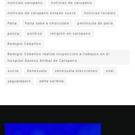
noticias carupano
noticias de carupano
noticias de carupano estado sucre
noticias locales
Paria
Paria sabe a chocolate
península de paria
pesca
politica
religión en carúpano
Remigio Ceballos
Remigio Ceballos realiza inspección a trabajos en el
hospital Santos Aníbal de Carúpano
sucre
Venezuela
venezuela elecciones
viral
yaguaraparo
zafra sardina