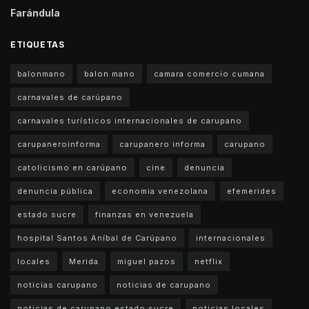
Farándula
ETIQUETAS
balonmano
balon mano
camara comercio cumana
carnavales de carúpano
carnavales turísticos internacionales de carupano
carupaneroinforma
carupanero informa
carupano
catolicismo en carúpano
cine
denuncia
denuncia pública
economia venezolana
efemerides
estado sucre
finanzas en venezuela
hospital Santos Aníbal de Carúpano
internacionales
locales
Merida
miguel pazos
netflix
noticias carupano
noticias de carupano
noticias de carupano estado sucre
noticias locales