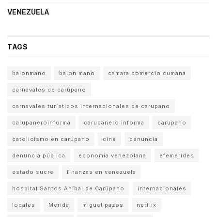
VENEZUELA
TAGS
balonmano
balon mano
camara comercio cumana
carnavales de carúpano
carnavales turísticos internacionales de carupano
carupaneroinforma
carupanero informa
carupano
catolicismo en carúpano
cine
denuncia
denuncia pública
economia venezolana
efemerides
estado sucre
finanzas en venezuela
hospital Santos Aníbal de Carúpano
internacionales
locales
Merida
miguel pazos
netflix