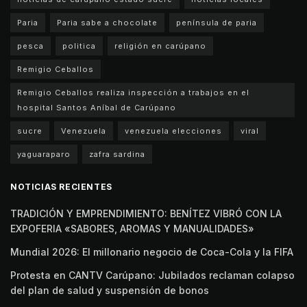
Paria
Paria sabe a chocolate
península de paria
pesca
politica
religión en carúpano
Remigio Ceballos
Remigio Ceballos realiza inspección a trabajos en el
hospital Santos Aníbal de Carúpano
sucre
Venezuela
venezuela elecciones
viral
yaguaraparo
zafra sardina
NOTICIAS RECIENTES
TRADICIÓN Y EMPRENDIMIENTO: BENÍTEZ VIBRÓ CON LA
EXPOFERIA «SABORES, AROMAS Y MANUALIDADES»
Mundial 2026: El millonario negocio de Coca-Cola y la FIFA
Protesta en CANTV Carúpano: Jubilados reclaman colapso
del plan de salud y suspensión de bonos