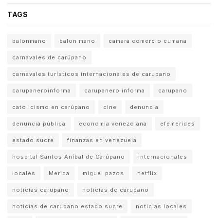
TAGS
balonmano
balon mano
camara comercio cumana
carnavales de carúpano
carnavales turísticos internacionales de carupano
carupaneroinforma
carupanero informa
carupano
catolicismo en carúpano
cine
denuncia
denuncia pública
economia venezolana
efemerides
estado sucre
finanzas en venezuela
hospital Santos Aníbal de Carúpano
internacionales
locales
Merida
miguel pazos
netflix
noticias carupano
noticias de carupano
noticias de carupano estado sucre
noticias locales