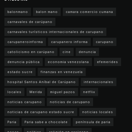
balonmano
balon mano
camara comercio cumana
carnavales de carúpano
carnavales turísticos internacionales de carupano
carupaneroinforma
carupanero informa
carupano
catolicismo en carúpano
cine
denuncia
denuncia pública
economia venezolana
efemerides
estado sucre
finanzas en venezuela
hospital Santos Aníbal de Carúpano
internacionales
locales
Merida
miguel pazos
netflix
noticias carupano
noticias de carupano
noticias de carupano estado sucre
noticias locales
Paria
Paria sabe a chocolate
península de paria
pesca
politica
religión en carúpano