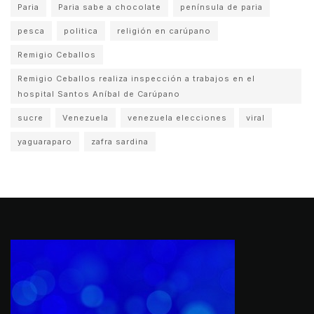
Paria
Paria sabe a chocolate
península de paria
pesca
politica
religión en carúpano
Remigio Ceballos
Remigio Ceballos realiza inspección a trabajos en el
hospital Santos Aníbal de Carúpano
sucre
Venezuela
venezuela elecciones
viral
yaguaraparo
zafra sardina