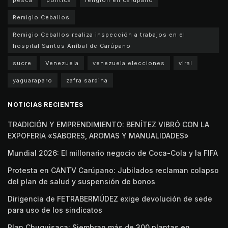
Remigio Ceballos
Remigio Ceballos realiza inspección a trabajos en el
hospital Santos Aníbal de Carúpano
sucre
Venezuela
venezuela elecciones
viral
yaguaraparo
zafra sardina
NOTICIAS RECIENTES
TRADICIÓN Y EMPRENDIMIENTO: BENÍTEZ VIBRÓ CON LA
EXPOFERIA «SABORES, AROMAS Y MANUALIDADES»
Mundial 2026: El millonario negocio de Coca-Cola y la FIFA
Protesta en CANTV Carúpano: Jubilados reclaman colapso
del plan de salud y suspensión de bonos
Dirigencia de FETRABERMÚDEZ exige devolución de sede
para uso de los sindicatos
Plan Chuquisaca: Siembran más de 300 plantas en