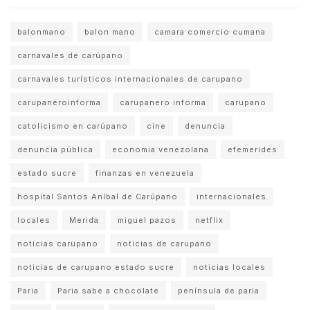
balonmano
balon mano
camara comercio cumana
carnavales de carúpano
carnavales turísticos internacionales de carupano
carupaneroinforma
carupanero informa
carupano
catolicismo en carúpano
cine
denuncia
denuncia pública
economia venezolana
efemerides
estado sucre
finanzas en venezuela
hospital Santos Aníbal de Carúpano
internacionales
locales
Merida
miguel pazos
netflix
noticias carupano
noticias de carupano
noticias de carupano estado sucre
noticias locales
Paria
Paria sabe a chocolate
península de paria