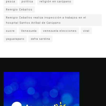
pesca
politica
religión en carúpano
Remigio Ceballos
Remigio Ceballos realiza inspección a trabajos en el
hospital Santos Aníbal de Carúpano
sucre
Venezuela
venezuela elecciones
viral
yaguaraparo
zafra sardina