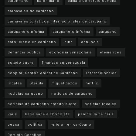
balonmano
balon mano
camara comercio cumana
carnavales de carúpano
carnavales turísticos internacionales de carupano
carupaneroinforma
carupanero informa
carupano
catolicismo en carúpano
cine
denuncia
denuncia pública
economia venezolana
efemerides
estado sucre
finanzas en venezuela
hospital Santos Aníbal de Carúpano
internacionales
locales
Merida
miguel pazos
netflix
noticias carupano
noticias de carupano
noticias de carupano estado sucre
noticias locales
Paria
Paria sabe a chocolate
península de paria
pesca
politica
religión en carúpano
Remigio Ceballos