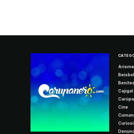
CATEGO
Arisme
Beisbo
Beníte
Cajigal
Carúpa
Cine
Cuman
Curios
Denunc