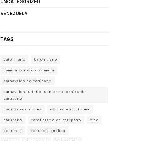
UNCATEGORIZED
VENEZUELA
TAGS
balonmano
balon mano
camara comercio cumana
carnavales de carúpano
carnavales turísticos internacionales de
carupano
carupaneroinforma
carupanero informa
carupano
catolicismo en carúpano
cine
denuncia
denuncia pública