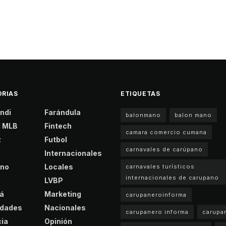
RIAS
ETIQUETAS
ndi
Farándula
balonmano
balon mano
l MLB
Fintech
camara comercio cumana
z
Futbol
carnavales de carúpano
Internacionales
no
Locales
carnavales turísticos
internacionales de carupano
LVBP
á
Marketing
carupaneroinforma
idades
Nacionales
carupanero informa
carupa
ia
Opinión