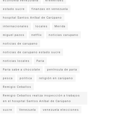
economia venezolana
efemerides
estado sucre
finanzas en venezuela
hospital Santos Aníbal de Carúpano
internacionales
locales
Merida
miguel pazos
netflix
noticias carupano
noticias de carupano
noticias de carupano estado sucre
noticias locales
Paria
Paria sabe a chocolate
península de paria
pesca
politica
religión en carúpano
Remigio Ceballos
Remigio Ceballos realiza inspección a trabajos
en el hospital Santos Aníbal de Carúpano
sucre
Venezuela
venezuela elecciones