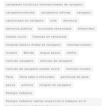
carnavales turísticos internacionales de carupano
carupaneroinforma
carupanero informa
carupano
catolicismo en carúpano
cine
denuncia
denuncia pública
economia venezolana
efemerides
estado sucre
finanzas en venezuela
hospital Santos Aníbal de Carúpano
internacionales
locales
Merida
miguel pazos
netflix
noticias carupano
noticias de carupano
noticias de carupano estado sucre
noticias locales
Paria
Paria sabe a chocolate
península de paria
pesca
politica
religión en carúpano
Remigio Ceballos
Remigio Ceballos realiza inspección a trabajos en el