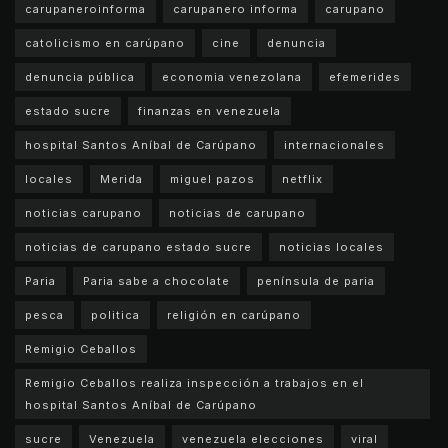
carupaneroinforma
carupanero informa
carupano
catolicismo en carúpano
cine
denuncia
denuncia pública
economia venezolana
efemerides
estado sucre
finanzas en venezuela
hospital Santos Aníbal de Carúpano
internacionales
locales
Merida
miguel pazos
netflix
noticias carupano
noticias de carupano
noticias de carupano estado sucre
noticias locales
Paria
Paria sabe a chocolate
península de paria
pesca
politica
religión en carúpano
Remigio Ceballos
Remigio Ceballos realiza inspección a trabajos en el
hospital Santos Aníbal de Carúpano
sucre
Venezuela
venezuela elecciones
viral