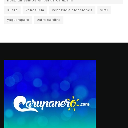
hospital Santos Aníbal de Carúpano
sucre
Venezuela
venezuela elecciones
viral
yaguaraparo
zafra sardina