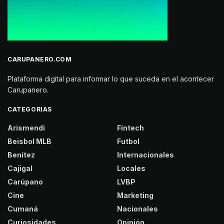
CARUPANERO.COM
Plataforma digital para informar lo que suceda en el acontecer
Carupanero.
CATEGORIAS
Arismendi
Fintech
Beisbol MLB
Futbol
Benítez
Internacionales
Cajigal
Locales
Carúpano
LVBP
Cine
Marketing
Cumaná
Nacionales
Curiosidades
Opinión