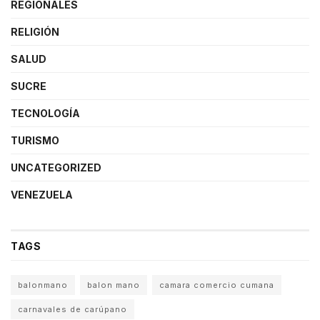
REGIONALES
RELIGIÓN
SALUD
SUCRE
TECNOLOGÍA
TURISMO
UNCATEGORIZED
VENEZUELA
TAGS
balonmano
balon mano
camara comercio cumana
carnavales de carúpano