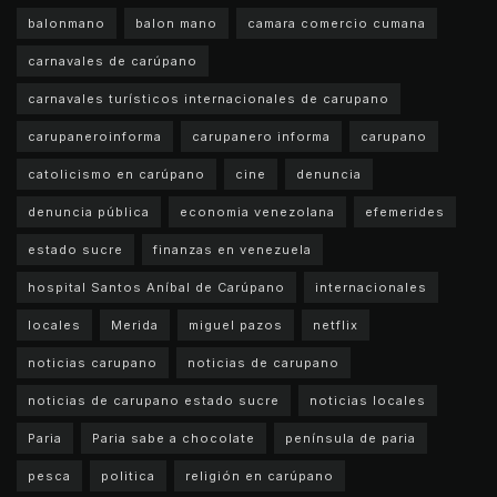
balonmano
balon mano
camara comercio cumana
carnavales de carúpano
carnavales turísticos internacionales de carupano
carupaneroinforma
carupanero informa
carupano
catolicismo en carúpano
cine
denuncia
denuncia pública
economia venezolana
efemerides
estado sucre
finanzas en venezuela
hospital Santos Aníbal de Carúpano
internacionales
locales
Merida
miguel pazos
netflix
noticias carupano
noticias de carupano
noticias de carupano estado sucre
noticias locales
Paria
Paria sabe a chocolate
península de paria
pesca
politica
religión en carúpano