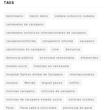
TAGS
balonmano
balon mano
camara comercio cumana
carnavales de carúpano
carnavales turísticos internacionales de carupano
carupaneroinforma
carupanero informa
carupano
catolicismo en carúpano
cine
denuncia
denuncia pública
economia venezolana
efemerides
estado sucre
finanzas en venezuela
hospital Santos Aníbal de Carúpano
internacionales
locales
Merida
miguel pazos
netflix
noticias carupano
noticias de carupano
noticias de carupano estado sucre
noticias locales
Paria
Paria sabe a chocolate
península de paria