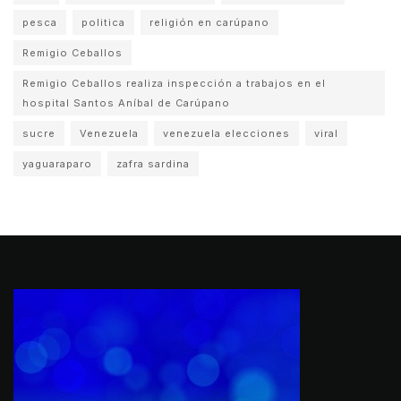
pesca
politica
religión en carúpano
Remigio Ceballos
Remigio Ceballos realiza inspección a trabajos en el
hospital Santos Aníbal de Carúpano
sucre
Venezuela
venezuela elecciones
viral
yaguaraparo
zafra sardina