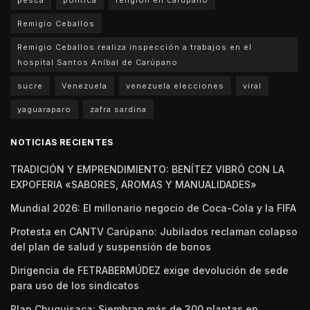
Remigio Ceballos
Remigio Ceballos realiza inspección a trabajos en el
hospital Santos Aníbal de Carúpano
sucre
Venezuela
venezuela elecciones
viral
yaguaraparo
zafra sardina
NOTICIAS RECIENTES
TRADICIÓN Y EMPRENDIMIENTO: BENÍTEZ VIBRÓ CON LA
EXPOFERIA «SABORES, AROMAS Y MANUALIDADES»
Mundial 2026: El millonario negocio de Coca-Cola y la FIFA
Protesta en CANTV Carúpano: Jubilados reclaman colapso
del plan de salud y suspensión de bonos
Dirigencia de FETRABERMÚDEZ exige devolución de sede
para uso de los sindicatos
Plan Chuquisaca: Siembran más de 300 plantas en