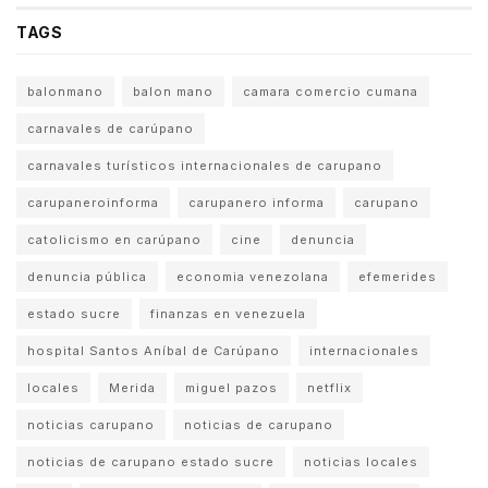
TAGS
balonmano
balon mano
camara comercio cumana
carnavales de carúpano
carnavales turísticos internacionales de carupano
carupaneroinforma
carupanero informa
carupano
catolicismo en carúpano
cine
denuncia
denuncia pública
economia venezolana
efemerides
estado sucre
finanzas en venezuela
hospital Santos Aníbal de Carúpano
internacionales
locales
Merida
miguel pazos
netflix
noticias carupano
noticias de carupano
noticias de carupano estado sucre
noticias locales