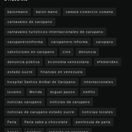
balonmano
balon mano
camara comercio cumana
carnavales de carúpano
carnavales turísticos internacionales de carupano
carupaneroinforma
carupanero informa
carupano
catolicismo en carúpano
cine
denuncia
denuncia pública
economia venezolana
efemerides
estado sucre
finanzas en venezuela
hospital Santos Aníbal de Carúpano
internacionales
locales
Merida
miguel pazos
netflix
noticias carupano
noticias de carupano
noticias de carupano estado sucre
noticias locales
Paria
Paria sabe a chocolate
península de paria
pesca
politica
religión en carúpano