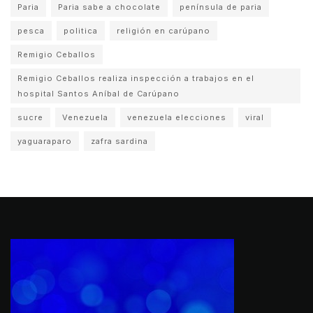
Paria
Paria sabe a chocolate
península de paria
pesca
politica
religión en carúpano
Remigio Ceballos
Remigio Ceballos realiza inspección a trabajos en el
hospital Santos Aníbal de Carúpano
sucre
Venezuela
venezuela elecciones
viral
yaguaraparo
zafra sardina