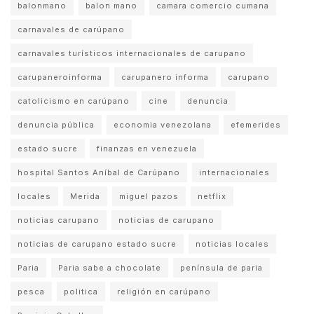
balonmano
balon mano
camara comercio cumana
carnavales de carúpano
carnavales turísticos internacionales de carupano
carupaneroinforma
carupanero informa
carupano
catolicismo en carúpano
cine
denuncia
denuncia pública
economia venezolana
efemerides
estado sucre
finanzas en venezuela
hospital Santos Aníbal de Carúpano
internacionales
locales
Merida
miguel pazos
netflix
noticias carupano
noticias de carupano
noticias de carupano estado sucre
noticias locales
Paria
Paria sabe a chocolate
península de paria
pesca
politica
religión en carúpano