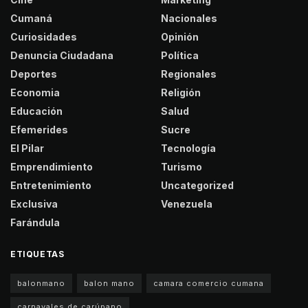
Cumaná
Nacionales
Curiosidades
Opinión
Denuncia Ciudadana
Política
Deportes
Regionales
Economia
Religión
Educación
Salud
Efemerides
Sucre
El Pilar
Tecnología
Emprendimiento
Turismo
Entretenimiento
Uncategorized
Exclusiva
Venezuela
Farándula
ETIQUETAS
balonmano
balon mano
camara comercio cumana
carnavales de carúpano