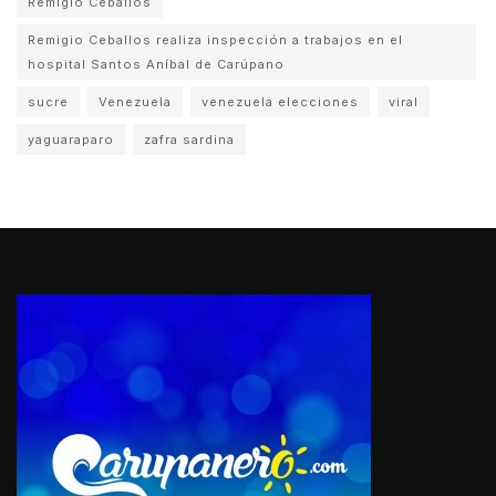
Remigio Ceballos
Remigio Ceballos realiza inspección a trabajos en el
hospital Santos Aníbal de Carúpano
sucre
Venezuela
venezuela elecciones
viral
yaguaraparo
zafra sardina