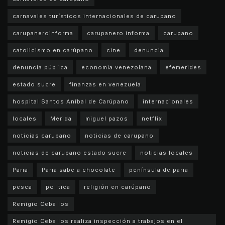
carnavales turísticos internacionales de carupano
carupaneroinforma
carupanero informa
carupano
catolicismo en carúpano
cine
denuncia
denuncia pública
economia venezolana
efemerides
estado sucre
finanzas en venezuela
hospital Santos Aníbal de Carúpano
internacionales
locales
Merida
miguel pazos
netflix
noticias carupano
noticias de carupano
noticias de carupano estado sucre
noticias locales
Paria
Paria sabe a chocolate
península de paria
pesca
politica
religión en carúpano
Remigio Ceballos
Remigio Ceballos realiza inspección a trabajos en el