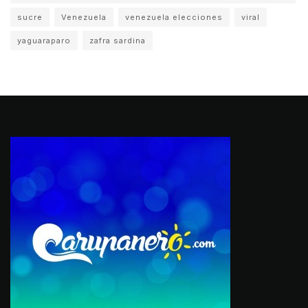
sucre
Venezuela
venezuela elecciones
viral
yaguaraparo
zafra sardina