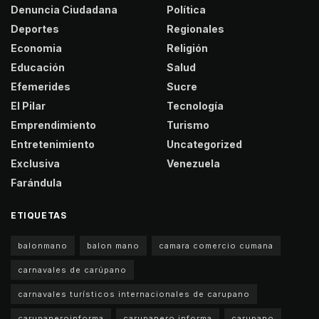
Denuncia Ciudadana
Política
Deportes
Regionales
Economia
Religión
Educación
Salud
Efemerides
Sucre
El Pilar
Tecnología
Emprendimiento
Turismo
Entretenimiento
Uncategorized
Exclusiva
Venezuela
Farándula
ETIQUETAS
balonmano
balon mano
camara comercio cumana
carnavales de carúpano
carnavales turísticos internacionales de carupano
carupaneroinforma
carupanero informa
carupano