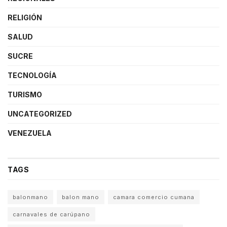
RELIGIÓN
SALUD
SUCRE
TECNOLOGÍA
TURISMO
UNCATEGORIZED
VENEZUELA
TAGS
balonmano
balon mano
camara comercio cumana
carnavales de carúpano