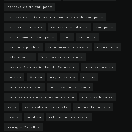
carnavales de carúpano
carnavales turísticos internacionales de carupano
carupaneroinforma
carupanero informa
carupano
catolicismo en carúpano
cine
denuncia
denuncia pública
economia venezolana
efemerides
estado sucre
finanzas en venezuela
hospital Santos Aníbal de Carúpano
internacionales
locales
Merida
miguel pazos
netflix
noticias carupano
noticias de carupano
noticias de carupano estado sucre
noticias locales
Paria
Paria sabe a chocolate
península de paria
pesca
politica
religión en carúpano
Remigio Ceballos