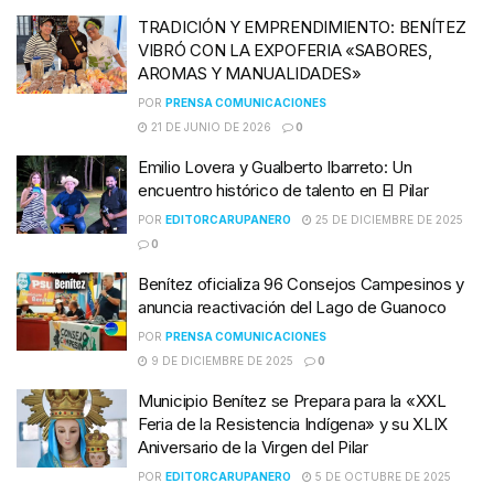
TRADICIÓN Y EMPRENDIMIENTO: BENÍTEZ
VIBRÓ CON LA EXPOFERIA «SABORES,
AROMAS Y MANUALIDADES»
POR
PRENSA COMUNICACIONES
21 DE JUNIO DE 2026
0
Emilio Lovera y Gualberto Ibarreto: Un
encuentro histórico de talento en El Pilar
POR
EDITORCARUPANERO
25 DE DICIEMBRE DE 2025
0
Benítez oficializa 96 Consejos Campesinos y
anuncia reactivación del Lago de Guanoco
POR
PRENSA COMUNICACIONES
9 DE DICIEMBRE DE 2025
0
Municipio Benítez se Prepara para la «XXL
Feria de la Resistencia Indígena» y su XLIX
Aniversario de la Virgen del Pilar
POR
EDITORCARUPANERO
5 DE OCTUBRE DE 2025