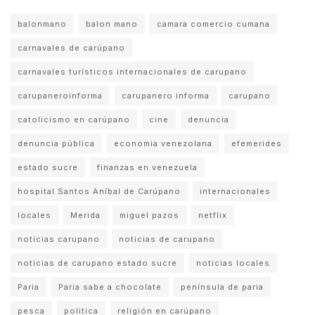
balonmano
balon mano
camara comercio cumana
carnavales de carúpano
carnavales turísticos internacionales de carupano
carupaneroinforma
carupanero informa
carupano
catolicismo en carúpano
cine
denuncia
denuncia pública
economia venezolana
efemerides
estado sucre
finanzas en venezuela
hospital Santos Aníbal de Carúpano
internacionales
locales
Merida
miguel pazos
netflix
noticias carupano
noticias de carupano
noticias de carupano estado sucre
noticias locales
Paria
Paria sabe a chocolate
península de paria
pesca
politica
religión en carúpano