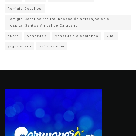
Remigio Ceballos
Remigio Ceballos realiza inspección a trabajos en el
hospital Santos Aníbal de Carúpano
sucre
Venezuela
venezuela elecciones
viral
yaguaraparo
zafra sardina