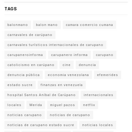
TAGS
balonmano
balon mano
camara comercio cumana
carnavales de carúpano
carnavales turísticos internacionales de carupano
carupaneroinforma
carupanero informa
carupano
catolicismo en carúpano
cine
denuncia
denuncia pública
economia venezolana
efemerides
estado sucre
finanzas en venezuela
hospital Santos Aníbal de Carúpano
internacionales
locales
Merida
miguel pazos
netflix
noticias carupano
noticias de carupano
noticias de carupano estado sucre
noticias locales