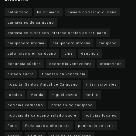
balonmano
balon mano
camara comercio cumana
carnavales de carúpano
carnavales turísticos internacionales de carupano
carupaneroinforma
carupanero informa
carupano
catolicismo en carúpano
cine
denuncia
denuncia pública
economia venezolana
efemerides
estado sucre
finanzas en venezuela
hospital Santos Aníbal de Carúpano
internacionales
locales
Merida
miguel pazos
netflix
noticias carupano
noticias de carupano
noticias de carupano estado sucre
noticias locales
Paria
Paria sabe a chocolate
península de paria
pesca
politica
religión en carúpano