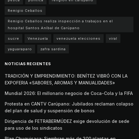
Remigio Ceballos
Remigio Ceballos realiza inspección a trabajos en el
hospital Santos Aníbal de Carúpano
sucre
Venezuela
venezuela elecciones
viral
yaguaraparo
zafra sardina
NOTICIAS RECIENTES
TRADICIÓN Y EMPRENDIMIENTO: BENÍTEZ VIBRÓ CON LA
EXPOFERIA «SABORES, AROMAS Y MANUALIDADES»
Mundial 2026: El millonario negocio de Coca-Cola y la FIFA
Protesta en CANTV Carúpano: Jubilados reclaman colapso
del plan de salud y suspensión de bonos
Dirigencia de FETRABERMÚDEZ exige devolución de sede
para uso de los sindicatos
Plan Chuquisaca: Siembran más de 300 plantas en