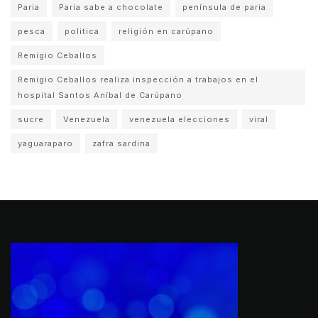
Paria
Paria sabe a chocolate
península de paria
pesca
politica
religión en carúpano
Remigio Ceballos
Remigio Ceballos realiza inspección a trabajos en el
hospital Santos Aníbal de Carúpano
sucre
Venezuela
venezuela elecciones
viral
yaguaraparo
zafra sardina