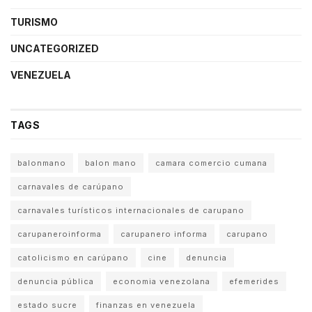
TURISMO
UNCATEGORIZED
VENEZUELA
TAGS
balonmano
balon mano
camara comercio cumana
carnavales de carúpano
carnavales turísticos internacionales de carupano
carupaneroinforma
carupanero informa
carupano
catolicismo en carúpano
cine
denuncia
denuncia pública
economia venezolana
efemerides
estado sucre
finanzas en venezuela