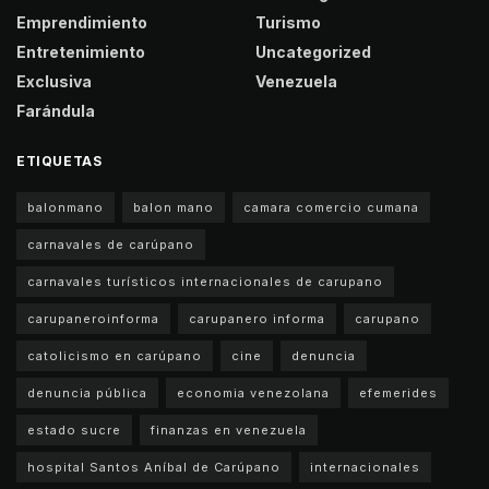
Emprendimiento
Turismo
Entretenimiento
Uncategorized
Exclusiva
Venezuela
Farándula
ETIQUETAS
balonmano
balon mano
camara comercio cumana
carnavales de carúpano
carnavales turísticos internacionales de carupano
carupaneroinforma
carupanero informa
carupano
catolicismo en carúpano
cine
denuncia
denuncia pública
economia venezolana
efemerides
estado sucre
finanzas en venezuela
hospital Santos Aníbal de Carúpano
internacionales