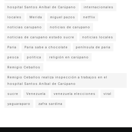
hospital Santos Aníbal de Carúpano
internacionales
locales
Merida
miguel pazos
netflix
noticias carupano
noticias de carupano
noticias de carupano estado sucre
noticias locales
Paria
Paria sabe a chocolate
península de paria
pesca
politica
religión en carúpano
Remigio Ceballos
Remigio Ceballos realiza inspección a trabajos en el
hospital Santos Aníbal de Carúpano
sucre
Venezuela
venezuela elecciones
viral
yaguaraparo
zafra sardina