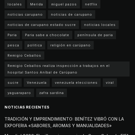
locales
Merida
miguel pazos
netflix
noticias carupano
noticias de carupano
noticias de carupano estado sucre
noticias locales
Paria
Paria sabe a chocolate
península de paria
pesca
politica
religión en carúpano
Remigio Ceballos
Remigio Ceballos realiza inspección a trabajos en el
hospital Santos Aníbal de Carúpano
sucre
Venezuela
venezuela elecciones
viral
yaguaraparo
zafra sardina
NOTICIAS RECIENTES
TRADICIÓN Y EMPRENDIMIENTO: BENÍTEZ VIBRÓ CON LA
EXPOFERIA «SABORES, AROMAS Y MANUALIDADES»