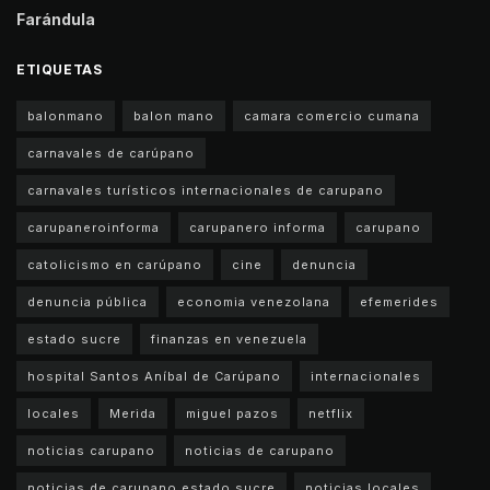
Farándula
ETIQUETAS
balonmano
balon mano
camara comercio cumana
carnavales de carúpano
carnavales turísticos internacionales de carupano
carupaneroinforma
carupanero informa
carupano
catolicismo en carúpano
cine
denuncia
denuncia pública
economia venezolana
efemerides
estado sucre
finanzas en venezuela
hospital Santos Aníbal de Carúpano
internacionales
locales
Merida
miguel pazos
netflix
noticias carupano
noticias de carupano
noticias de carupano estado sucre
noticias locales