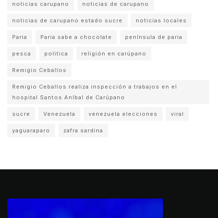
noticias carupano
noticias de carupano
noticias de carupano estado sucre
noticias locales
Paria
Paria sabe a chocolate
península de paria
pesca
politica
religión en carúpano
Remigio Ceballos
Remigio Ceballos realiza inspección a trabajos en el
hospital Santos Aníbal de Carúpano
sucre
Venezuela
venezuela elecciones
viral
yaguaraparo
zafra sardina