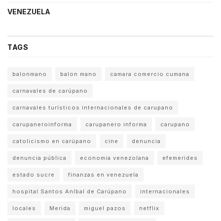
VENEZUELA
TAGS
balonmano
balon mano
camara comercio cumana
carnavales de carúpano
carnavales turísticos internacionales de carupano
carupaneroinforma
carupanero informa
carupano
catolicismo en carúpano
cine
denuncia
denuncia pública
economia venezolana
efemerides
estado sucre
finanzas en venezuela
hospital Santos Aníbal de Carúpano
internacionales
locales
Merida
miguel pazos
netflix