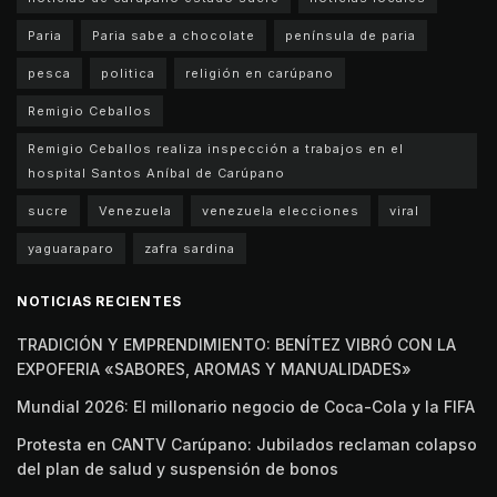
Paria
Paria sabe a chocolate
península de paria
pesca
politica
religión en carúpano
Remigio Ceballos
Remigio Ceballos realiza inspección a trabajos en el
hospital Santos Aníbal de Carúpano
sucre
Venezuela
venezuela elecciones
viral
yaguaraparo
zafra sardina
NOTICIAS RECIENTES
TRADICIÓN Y EMPRENDIMIENTO: BENÍTEZ VIBRÓ CON LA
EXPOFERIA «SABORES, AROMAS Y MANUALIDADES»
Mundial 2026: El millonario negocio de Coca-Cola y la FIFA
Protesta en CANTV Carúpano: Jubilados reclaman colapso
del plan de salud y suspensión de bonos