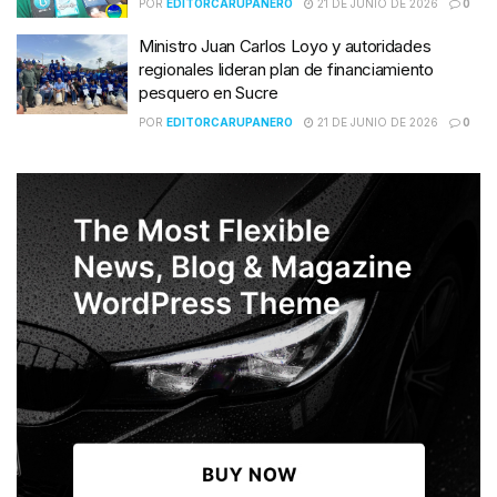
POR
EDITORCARUPANERO
21 DE JUNIO DE 2026
0
Ministro Juan Carlos Loyo y autoridades
regionales lideran plan de financiamiento
pesquero en Sucre
POR
EDITORCARUPANERO
21 DE JUNIO DE 2026
0