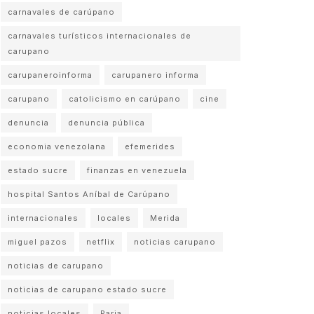
carnavales de carúpano
carnavales turísticos internacionales de
carupano
carupaneroinforma
carupanero informa
carupano
catolicismo en carúpano
cine
denuncia
denuncia pública
economia venezolana
efemerides
estado sucre
finanzas en venezuela
hospital Santos Aníbal de Carúpano
internacionales
locales
Merida
miguel pazos
netflix
noticias carupano
noticias de carupano
noticias de carupano estado sucre
noticias locales
Paria