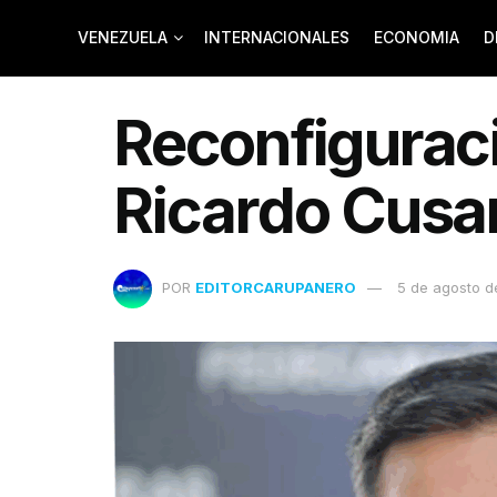
VENEZUELA
INTERNACIONALES
ECONOMIA
D
Reconfiguraci
Ricardo Cusa
POR
EDITORCARUPANERO
5 de agosto d