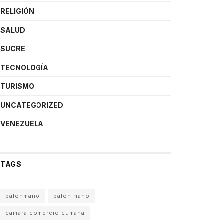
RELIGIÓN
SALUD
SUCRE
TECNOLOGÍA
TURISMO
UNCATEGORIZED
VENEZUELA
TAGS
balonmano
balon mano
camara comercio cumana