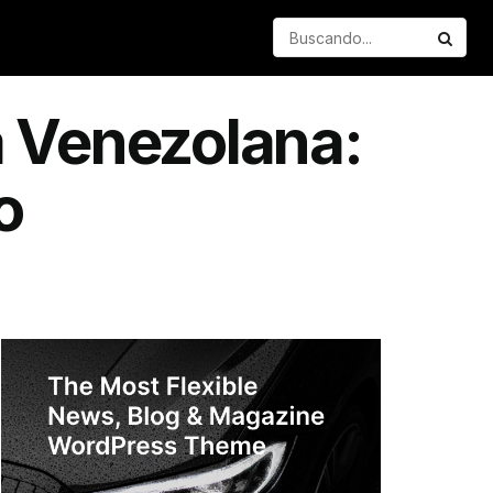
a Venezolana:
o