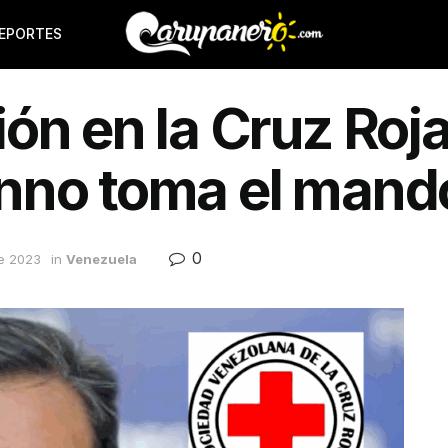
EPORTES
ón en la Cruz Roj
nno toma el mand
0
e 2023
in
Venezuela