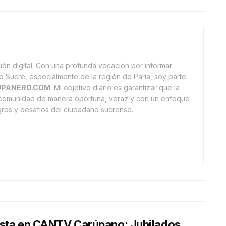
ón digital. Con una profunda vocación por informar
o Sucre, especialmente de la región de Paria, soy parte
PANERO.COM
. Mi objetivo diario es garantizar que la
a comunidad de manera oportuna, veraz y con un enfoque
ogros y desafíos del ciudadano sucrense.
sta en CANTV Carúpano: Jubilados