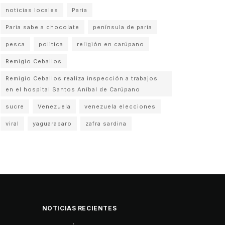
noticias locales
Paria
Paria sabe a chocolate
península de paria
pesca
politica
religión en carúpano
Remigio Ceballos
Remigio Ceballos realiza inspección a trabajos
en el hospital Santos Aníbal de Carúpano
sucre
Venezuela
venezuela elecciones
viral
yaguaraparo
zafra sardina
NOTICIAS RECIENTES