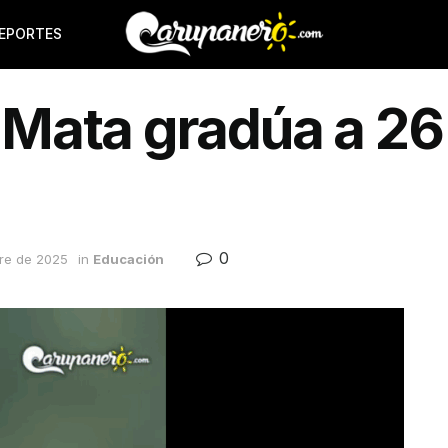
EPORTES
Mata gradúa a 26
0
re de 2025
in
Educación