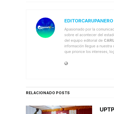
EDITORCARUPANERO
Apasionado por la comunicaci
sobre el acontecer del estad
del equipo editorial de
CARU
información llegue a nuestr
que priorice los intereses, l
RELACIONADO
POSTS
UPTP 