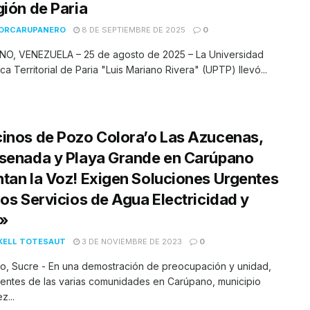
gión de Paria
TORCARUPANERO
8 DE SEPTIEMBRE DE 2025
0
O, VENEZUELA – 25 de agosto de 2025 – La Universidad
ica Territorial de Paria "Luis Mariano Rivera" (UPTP) llevó...
inos de Pozo Colora’o Las Azucenas,
senada y Playa Grande en Carúpano
tan la Voz! Exigen Soluciones Urgentes
los Servicios de Agua Electricidad y
»
KELL TOTESAUT
3 DE NOVIEMBRE DE 2023
0
o, Sucre - En una demostración de preocupación y unidad,
dentes de las varias comunidades en Carúpano, municipio
...