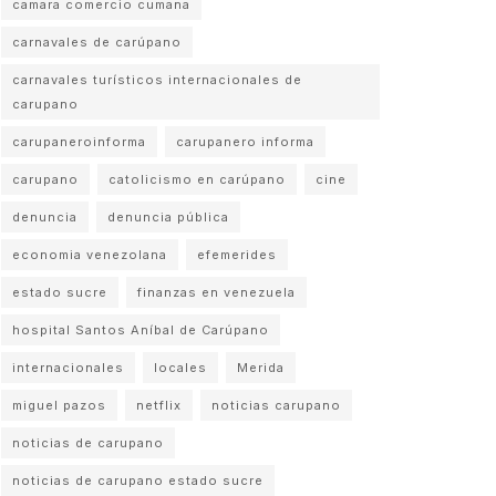
camara comercio cumana
carnavales de carúpano
carnavales turísticos internacionales de
carupano
carupaneroinforma
carupanero informa
carupano
catolicismo en carúpano
cine
denuncia
denuncia pública
economia venezolana
efemerides
estado sucre
finanzas en venezuela
hospital Santos Aníbal de Carúpano
internacionales
locales
Merida
miguel pazos
netflix
noticias carupano
noticias de carupano
noticias de carupano estado sucre