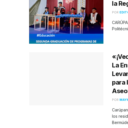
la Re
POR
EDI
CARÚPAN
Politécn
«¡Vec
La En
Levan
para 
Aseo
POR
MAY
Carúpan
los resi
Bermúdez