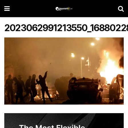
2023062991213550_168802287