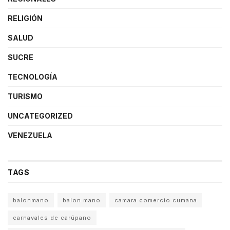
RELIGIÓN
SALUD
SUCRE
TECNOLOGÍA
TURISMO
UNCATEGORIZED
VENEZUELA
TAGS
balonmano
balon mano
camara comercio cumana
carnavales de carúpano