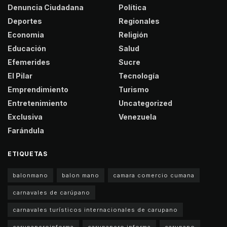
Denuncia Ciudadana
Política
Deportes
Regionales
Economia
Religión
Educación
Salud
Efemerides
Sucre
El Pilar
Tecnología
Emprendimiento
Turismo
Entretenimiento
Uncategorized
Exclusiva
Venezuela
Farándula
ETIQUETAS
balonmano
balon mano
camara comercio cumana
carnavales de carúpano
carnavales turísticos internacionales de carupano
carupaneroinforma
carupanero informa
carupano