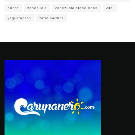
sucre
Venezuela
venezuela elecciones
viral
yaguaraparo
zafra sardina