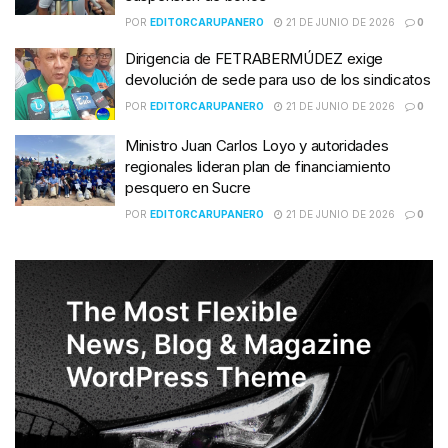
POR
EDITORCARUPANERO
21 DE JUNIO DE 2026
0
Dirigencia de FETRABERMÚDEZ exige
devolución de sede para uso de los sindicatos
POR
EDITORCARUPANERO
21 DE JUNIO DE 2026
0
Ministro Juan Carlos Loyo y autoridades
regionales lideran plan de financiamiento
pesquero en Sucre
POR
EDITORCARUPANERO
21 DE JUNIO DE 2026
0