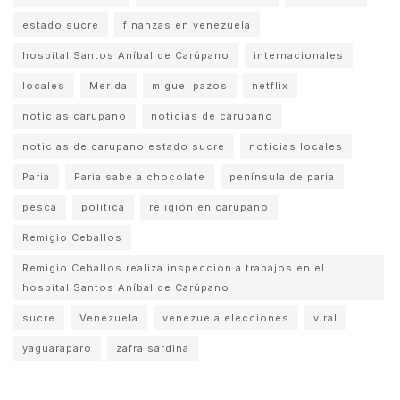
estado sucre
finanzas en venezuela
hospital Santos Aníbal de Carúpano
internacionales
locales
Merida
miguel pazos
netflix
noticias carupano
noticias de carupano
noticias de carupano estado sucre
noticias locales
Paria
Paria sabe a chocolate
península de paria
pesca
politica
religión en carúpano
Remigio Ceballos
Remigio Ceballos realiza inspección a trabajos en el
hospital Santos Aníbal de Carúpano
sucre
Venezuela
venezuela elecciones
viral
yaguaraparo
zafra sardina