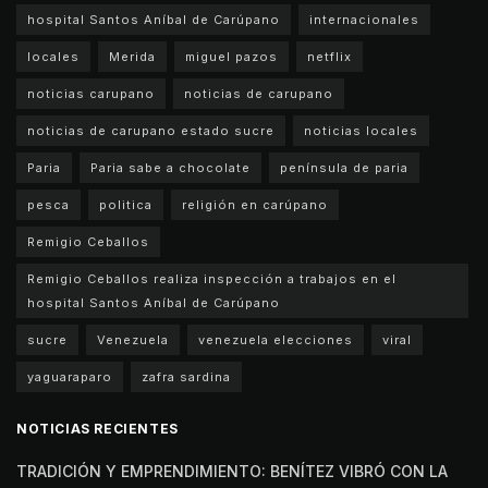
hospital Santos Aníbal de Carúpano
internacionales
locales
Merida
miguel pazos
netflix
noticias carupano
noticias de carupano
noticias de carupano estado sucre
noticias locales
Paria
Paria sabe a chocolate
península de paria
pesca
politica
religión en carúpano
Remigio Ceballos
Remigio Ceballos realiza inspección a trabajos en el
hospital Santos Aníbal de Carúpano
sucre
Venezuela
venezuela elecciones
viral
yaguaraparo
zafra sardina
NOTICIAS RECIENTES
TRADICIÓN Y EMPRENDIMIENTO: BENÍTEZ VIBRÓ CON LA