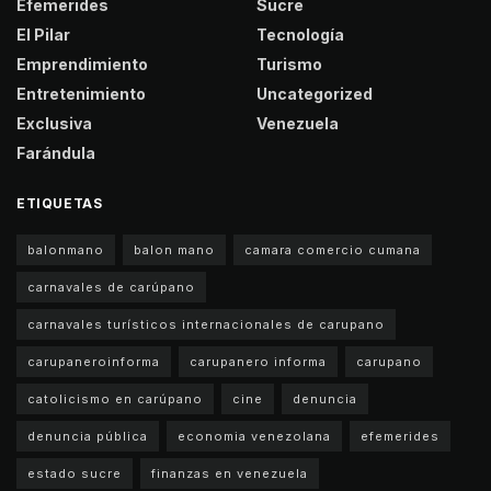
Efemerides
Sucre
El Pilar
Tecnología
Emprendimiento
Turismo
Entretenimiento
Uncategorized
Exclusiva
Venezuela
Farándula
ETIQUETAS
balonmano
balon mano
camara comercio cumana
carnavales de carúpano
carnavales turísticos internacionales de carupano
carupaneroinforma
carupanero informa
carupano
catolicismo en carúpano
cine
denuncia
denuncia pública
economia venezolana
efemerides
estado sucre
finanzas en venezuela