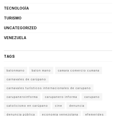
TECNOLOGÍA
TURISMO
UNCATEGORIZED
VENEZUELA
TAGS
balonmano
balon mano
camara comercio cumana
carnavales de carúpano
carnavales turísticos internacionales de carupano
carupaneroinforma
carupanero informa
carupano
catolicismo en carúpano
cine
denuncia
denuncia pública
economia venezolana
efemerides