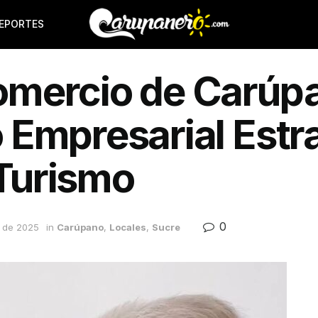
EPORTES
mercio de Carúp
Empresarial Estr
 Turismo
0
 de 2025
in
Carúpano
,
Locales
,
Sucre