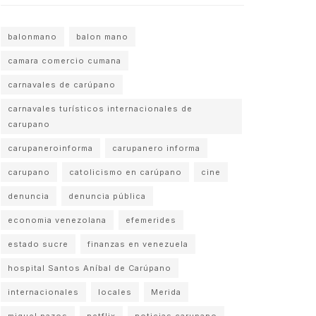
balonmano
balon mano
camara comercio cumana
carnavales de carúpano
carnavales turísticos internacionales de
carupano
carupaneroinforma
carupanero informa
carupano
catolicismo en carúpano
cine
denuncia
denuncia pública
economia venezolana
efemerides
estado sucre
finanzas en venezuela
hospital Santos Aníbal de Carúpano
internacionales
locales
Merida
miguel pazos
netflix
noticias carupano