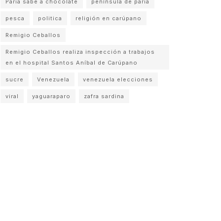
Paria sabe a chocolate
península de paria
pesca
politica
religión en carúpano
Remigio Ceballos
Remigio Ceballos realiza inspección a trabajos
en el hospital Santos Aníbal de Carúpano
sucre
Venezuela
venezuela elecciones
viral
yaguaraparo
zafra sardina