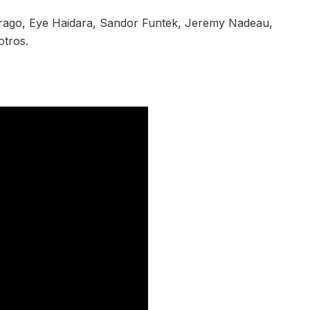
e
rago, Eye Haidara, Sandor Funtek, Jeremy Nadeau,
tros.