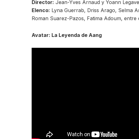
Director:
Jean-Yves Arnaud y Yoann Legav
Elenco:
Lyna Guerrab, Driss Arago, Selma A
Roman Suarez-Pazos, Fatima Adoum, entre o
Avatar: La Leyenda de Aang