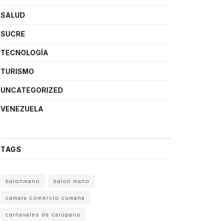
SALUD
SUCRE
TECNOLOGÍA
TURISMO
UNCATEGORIZED
VENEZUELA
TAGS
balonmano
balon mano
camara comercio cumana
carnavales de carúpano